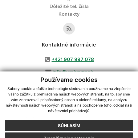
Dôležité tel. čísla
Kontakty
Kontaktné informácie
+421 907 997 078
info@vyskovce.sk
Používame cookies
Súbory cookie a ďalšie technológie sledovania používame na zlepšenie
vášho zážitku z prehliadania našich webových stránok, na to, aby sme
využite možnosť získavania aktuálnych informácií s využitím RSS
,
vám zobrazovali prispôsobený obsah a cielené reklamy, na analýzu
CMS systém (redakčný) systém ECHELON 2,
Mapa stránok
,
web portál
,
návštevnosti našich webových stránok a na pochopenie toho, odkiaľ naši
návštevníci prichádzajú.
webhosting
,
webex.digital, s.r.o.
,
domény
,
registrácia domény
,
spoločnosť webex.digital, s.r.o.
,
technický prevádzkovateľ
SÚHLASÍM
Posledná aktualizácia:
20.07.2026