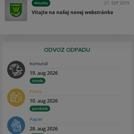
019
27. SEP 2019
Aktuality
Vitajte na našej novej webstránke
ODVOZ ODPADU
Komunál
19. aug 2026
streda
Plasty
10. aug 2026
pondelok
Papier
28. aug 2026