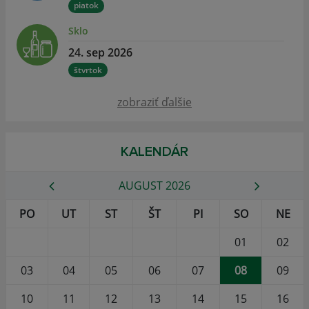
piatok
Sklo
24. sep 2026
štvrtok
zobraziť ďalšie
KALENDÁR
AUGUST 2026
PO
UT
ST
ŠT
PI
SO
NE
01
02
03
04
05
06
07
08
09
10
11
12
13
14
15
16