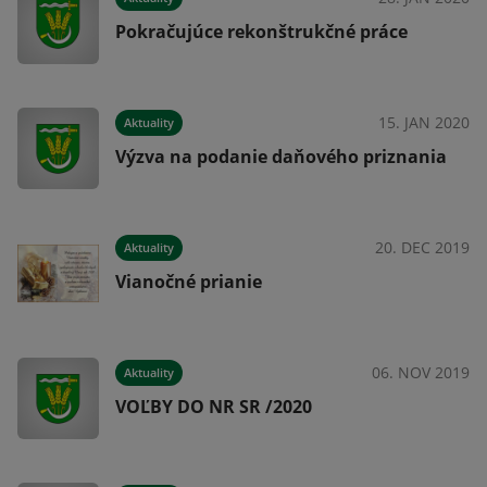
Pokračujúce rekonštrukčné práce
020
15. JAN 2020
Aktuality
Výzva na podanie daňového priznania
019
20. DEC 2019
Aktuality
Vianočné prianie
019
06. NOV 2019
Aktuality
VOĽBY DO NR SR /2020