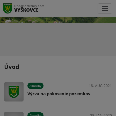
Oficiálne stránky obce
VYŠKOVCE
Úvod
021
18. AUG 2021
Aktuality
Výzva na pokosenie pozemkov
020
28. JAN 2020
Aktuality