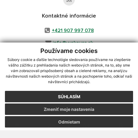
Kontaktné informácie
+421 907 997 078
info@vyskovce.sk
Používame cookies
Súbory cookie a ďalšie technológie sledovania používame na zlepšenie
vášho zážitku z prehliadania našich webových stránok, na to, aby sme
využite možnosť získavania aktuálnych informácií s využitím RSS
,
vám zobrazovali prispôsobený obsah a cielené reklamy, na analýzu
CMS systém (redakčný) systém ECHELON 2,
Mapa stránok
,
web portál
,
návštevnosti našich webových stránok a na pochopenie toho, odkiaľ naši
návštevníci prichádzajú.
webhosting
,
webex.digital, s.r.o.
,
domény
,
registrácia domény
,
spoločnosť webex.digital, s.r.o.
,
technický prevádzkovateľ
SÚHLASÍM
Posledná aktualizácia:
20.07.2026
Zmeniť moje nastavenia
Vytlačiť stránku
|
Vyhlásenie o prístupnosti
Autorské práva
|
Cookies
Odmietam
webdesign
|